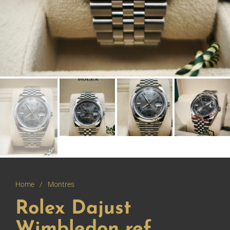
Home
/
Montres
Rolex Dajust
Wimbledon ref