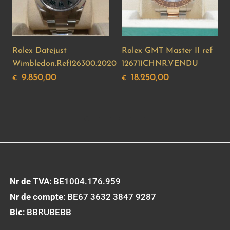
Rolex Datejust
Rolex GMT Master II ref
Wimbledon.Ref126300.2020
126711CHNR.VENDU
9.850,00
18.250,00
€
€
Nr de TVA
: BE1004.176.959
Nr de compte
: BE67 3632 3847 9287
Bic
: BBRUBEBB