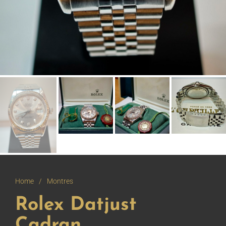
Home
/
Montres
Rolex Datjust
Cadran