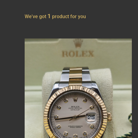
1
We've got
product for you