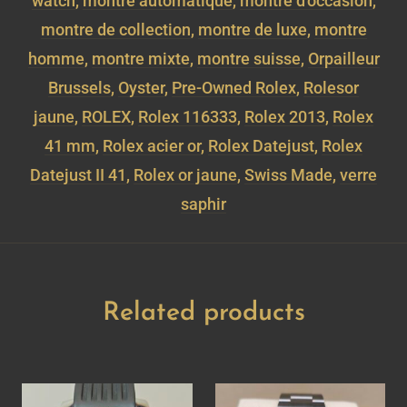
watch
,
montre automatique
,
montre d'occasion
,
montre de collection
,
montre de luxe
,
montre
homme
,
montre mixte
,
montre suisse
,
Orpailleur
Brussels
,
Oyster
,
Pre-Owned Rolex
,
Rolesor
jaune
,
ROLEX
,
Rolex 116333
,
Rolex 2013
,
Rolex
41 mm
,
Rolex acier or
,
Rolex Datejust
,
Rolex
Datejust II 41
,
Rolex or jaune
,
Swiss Made
,
verre
saphir
Related products