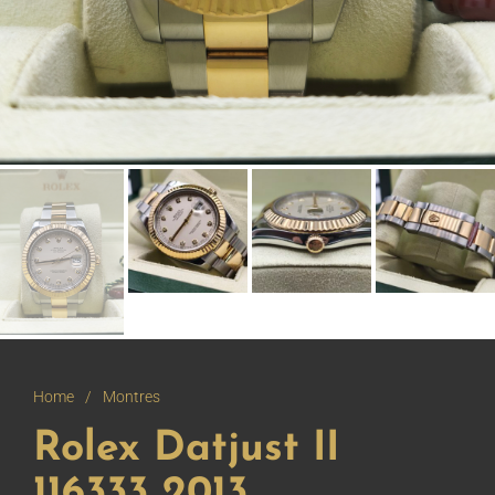
Home
/
Montres
Rolex Datjust II
116333 2013.