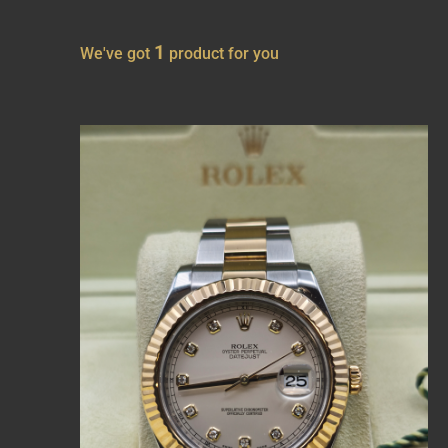
1
We've got
product for you